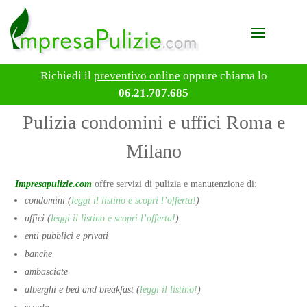
Richiedi il
preventivo online
oppure chiama lo
06.21.707.685
Pulizia condomini e uffici Roma e
Milano
Impresapulizie.com
offre servizi di pulizia e manutenzione di:
condomini (
leggi il listino e scopri l’offerta!
)
uffici (
leggi il listino e scopri l’offerta!
)
enti pubblici e privati
banche
ambasciate
alberghi e bed and breakfast (
leggi il listino!
)